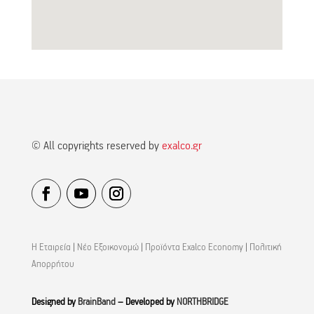
© All copyrights reserved by
exalco.gr
Η Εταιρεία
|
Νέο Εξοικονομώ
|
Προϊόντα Exalco Economy
|
Πολιτική
Απορρήτου
Designed by
BrainBand
– Developed by
NORTHBRIDGE