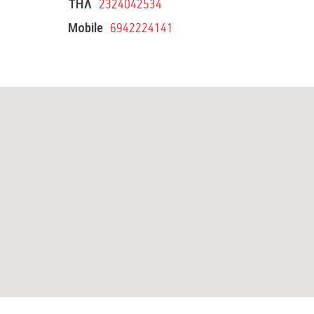
ΤΗΛ
2324042534
Mobile
6942224141