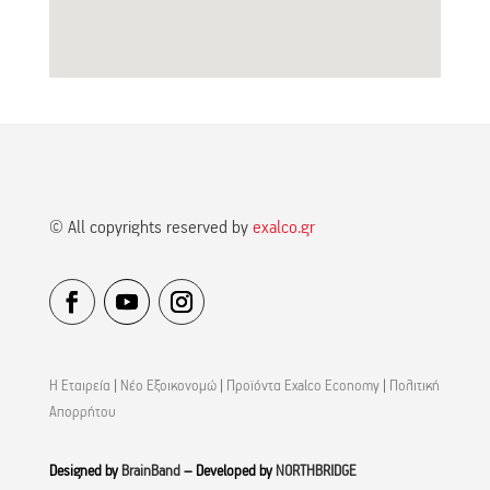
© All copyrights reserved by
exalco.gr
Η Εταιρεία
|
Νέο Εξοικονομώ
|
Προϊόντα Exalco Economy
|
Πολιτική
Απορρήτου
Designed by
BrainBand
– Developed by
NORTHBRIDGE