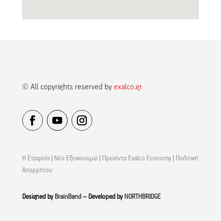
© All copyrights reserved by
exalco.gr
Η Εταιρεία
|
Νέο Εξοικονομώ
|
Προϊόντα Exalco Economy
|
Πολιτική
Απορρήτου
Designed by
BrainBand
– Developed by
NORTHBRIDGE