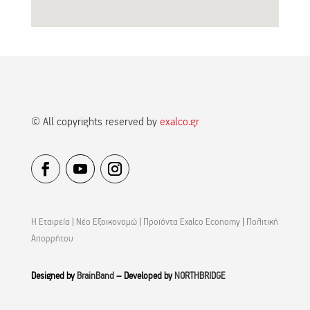
© All copyrights reserved by
exalco.gr
Η Εταιρεία
|
Νέο Εξοικονομώ
|
Προϊόντα Exalco Economy
|
Πολιτική
Απορρήτου
Designed by
BrainBand
– Developed by
NORTHBRIDGE