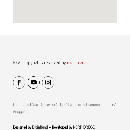
© All copyrights reserved by
exalco.gr
Η Εταιρεία
|
Νέο Εξοικονομώ
|
Προϊόντα Exalco Economy
|
Πολιτική
Απορρήτου
Designed by
BrainBand
– Developed by
NORTHBRIDGE