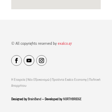
© All copyrights reserved by
exalco.gr
Η Εταιρεία
|
Νέο Εξοικονομώ
|
Προϊόντα Exalco Economy
|
Πολιτική
Απορρήτου
Designed by
BrainBand
– Developed by
NORTHBRIDGE