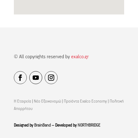
© All copyrights reserved by
exalco.gr
Η Εταιρεία
|
Νέο Εξοικονομώ
|
Προϊόντα Exalco Economy
|
Πολιτική
Απορρήτου
Designed by
BrainBand
– Developed by
NORTHBRIDGE