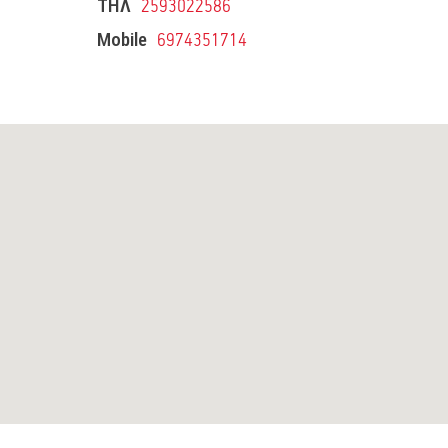
ΤΗΛ
2593022586
Mobile
6974351714