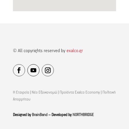
© All copyrights reserved by
exalco.gr
Η Εταιρεία
|
Νέο Εξοικονομώ
|
Προϊόντα Exalco Economy
|
Πολιτική
Απορρήτου
Designed by
BrainBand
– Developed by
NORTHBRIDGE