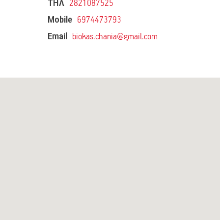
ΤΗΛ
2821087525
Mobile
6974473793
Email
biokas.chania@gmail.com