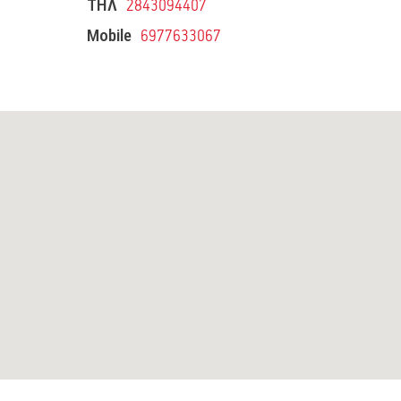
ΤΗΛ
2843094407
Mobile
6977633067