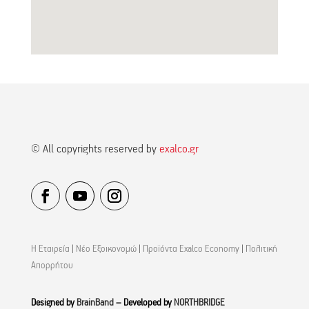
© All copyrights reserved by
exalco.gr
Η Εταιρεία
|
Νέο Εξοικονομώ
|
Προϊόντα Exalco Economy
|
Πολιτική
Απορρήτου
Designed by
BrainBand
– Developed by
NORTHBRIDGE